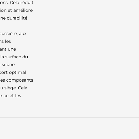
ions. Cela réduit
tion et améliore
ne durabilité
poussière, aux
ns les
ant une
 la surface du
u si une
port optimal
 les composants
u siège. Cela
nce et les