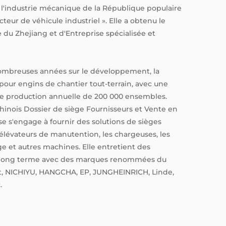
l'industrie mécanique de la République populaire
eur de véhicule industriel ». Elle a obtenu le
 du Zhejiang et d'Entreprise spécialisée et
nombreuses années sur le développement, la
pour engins de chantier tout-terrain, avec une
ne production annuelle de 200 000 ensembles.
chinois Dossier de siège Fournisseurs
et
Vente en
ise s'engage à fournir des solutions de sièges
 élévateurs de manutention, les chargeuses, les
e et autres machines. Elle entretient des
 à long terme avec des marques renommées du
ext, NICHIYU, HANGCHA, EP, JUNGHEINRICH, Linde,
.
s telles que ISO9001, ISO3834, ISO014001 et
usieurs brevets d'invention nationaux et modèles