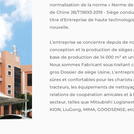
normalisation de la norme « Norme de 
de Chine JB/T13693-2019 - Siège conduct
titre d'Entreprise de haute technologie
nouvelle.
L'entreprise se concentre depuis de 
conception et la production de sièges 
base de production de 14 000 m² et u
Nous sommes
Fabricant sous-traitant 
gros Dossier de siège Usine
, L'entrepr
sûres et confortables pour les chariots
tracteurs, les équipements de nettoyag
relations de coopération amicales et
secteur, telles que Mitsubishi Logisn
KION, LiuGong, MIMA, GOODSENSE, etc
L'entreprise a obtenu des certification
ISO45001, et ses produits possèdent pl