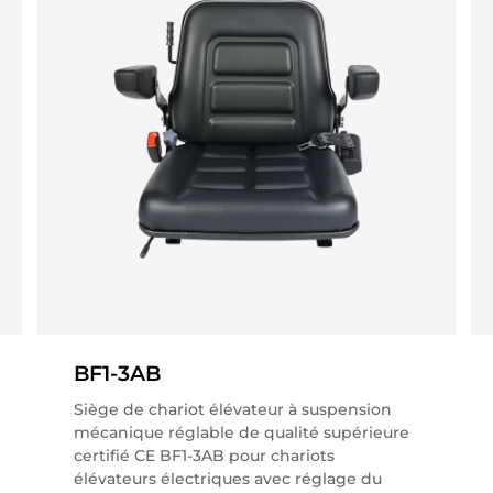
fabrication professionnelle, pour créer des
postes de travail sûrs, confortables et
efficaces pour les opérateurs de chariots
élévateurs du monde entier.
BF1-3AB
Siège de chariot élévateur à suspension
mécanique réglable de qualité supérieure
certifié CE BF1-3AB pour chariots
élévateurs électriques avec réglage du