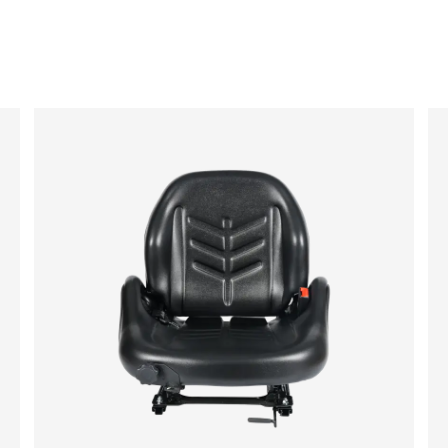
électrique respectueux de l'environnement
et silencieux, un chariot élévateur polyvalent
à contrepoids, un chariot élévateur de
stockage pour les opérations en canal
(comme le déplacement vers l'avant), un
chariot élévateur tout-terrain pour les
conditions routières complexes, un chariot
élévateur latéral pour la manutention de
matériaux longs, un chariot élévateur à
grands conteneurs ou un chariot élévateur à
guidage automatique AGV intelligent, nous
pouvons fournir des produits de siège
adaptés avec précision.
Nos sièges de chariot élévateur sont
fabriqués en vinyle noir ou en tissu flanelle